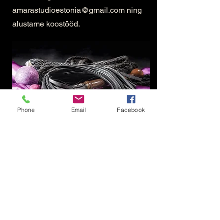
amarastudioestonia@gmail.com
ning
alustame koostööd.
Phone
Email
Facebook
AmaraStudio OÜ