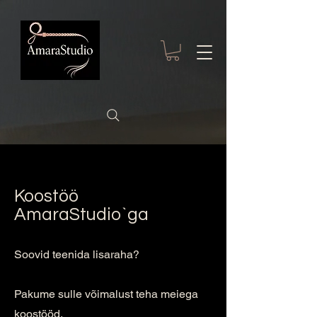
191112690949750
Koostöö
AmaraStudio`ga
Soovid teenida lisaraha?
Pakume sulle võimalust teha meiega
koostööd.