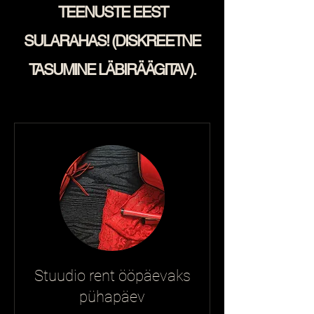
TEENUSTE EEST
SULARAHAS!
(DISKREETNE
TASUMINE LÄBIRÄÄGITAV).
Stuudio rent ööpäevaks
pühapäev