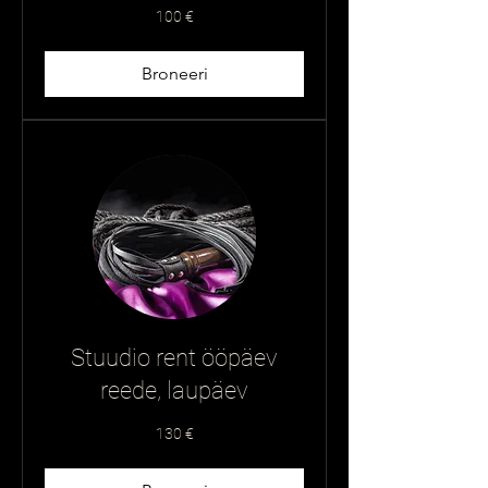
100
100 €
eurot
Broneeri
Stuudio rent ööpäev
reede, laupäev
130
130 €
eurot