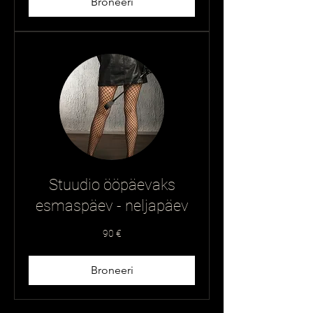
Broneeri
Stuudio ööpäevaks
esmaspäev - neljapäev
90
90 €
eurot
Broneeri