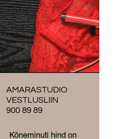
PUHKETOAGA.
MUGAV
BRONEERIMISSÜSTEE
M NING
KONTAKTIVABA
SISENEMINE
STUUDIOSSE.
AMARASTUDIO
VESTLUSLIIN
900 89 89
Kõneminuti hind on