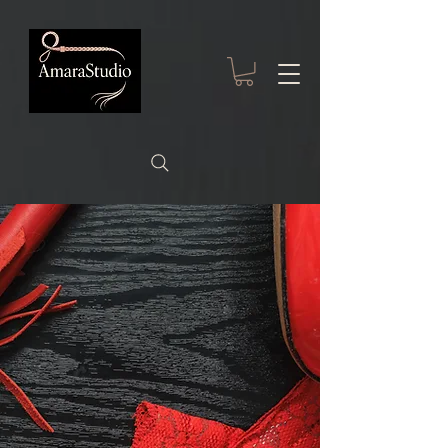
191112690949750
AMARASTUDIO
TÄISKASVANUTE
VIISKÜMMEND HALLI
VARJUNDIT
RENDISTUUDIO
TALLINNA
VANALINNAS KAHE
MÄNGUALA NING