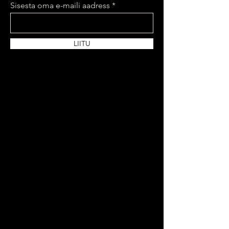
Sisesta oma e-maili aadress
LIITU
Tere tulemast AmaraStudiosse.
Eesti esimene BDSM stiilis rendistuudio,
mis asub Tallinna vanalinnas.