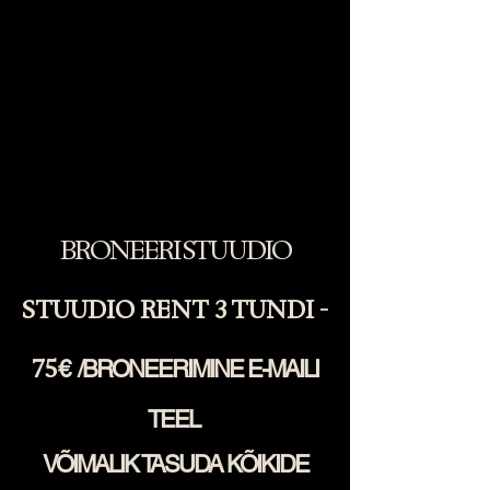
Naudi mängutubasid, puhkeala ning
Tallinna vanalinnaelu.
BRONEERI STUUDIO
STUUDIO RENT 3 TUNDI -
75
€ /BRONEERIMINE E-MAILI
TEEL
VÕIMALIK TASUDA KÕIKIDE