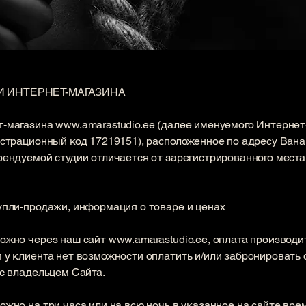
 ИНТЕРНЕТ-МАГАЗИНА
т-магазина
www.amarastudio.ee
(далее именуемого Интернет
страционный код 17219151), расположенное по адресу Ванак
рендуемой студии отличается от зарегистрированного мест
упли-продажи, информация о товаре и ценах
можно через наш сайт
www.amarastudio.ee
, оплата производи
 у клиента нет возможности оплатить и/или забронировать 
с владельцем Сайта. ​
жно на три часа или на всю ночь в указанное на сайте вре