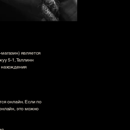
-магазин) является
уу 5-1, Таллинн
а нахождения
тся онлайн. Если по
онлайн, это можно
мя.