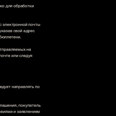
ько для обработки
с электронной почты
указав свой адрес
бюллетени.
отправляемых на
почте или следуя
ледует направлять по
глашения, покупатель
овиями и заявлением