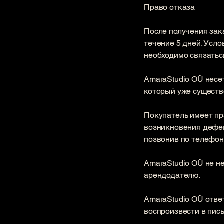
Право отказа
​После получения зак
течение 5 дней. Усло
необходимо связатьс
​AmaraStudio OÜ нес
который уже существ
​Покупатель имеет пр
возникновения дефек
позвонив по телефон
​AmaraStudio OÜ не 
арендодателю.
​AmaraStudio OÜ отв
воспроизвести в пис