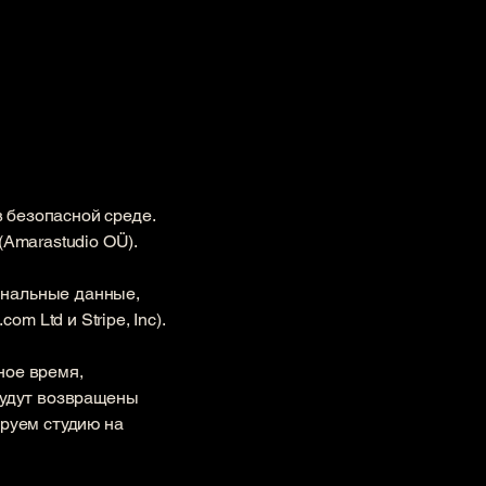
в безопасной среде.
(Amarastudio OÜ).
ональные данные,
 Ltd и Stripe, Inc).
ное время,
будут возвращены
ируем студию на