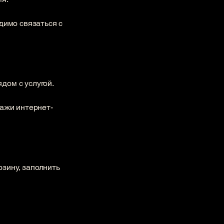
димо связаться с
м с услугой.​​
дажи интернет-
зину, заполнить