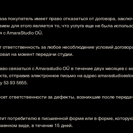
аза покупатель имеет право отказаться от договора, заключ
вием для этого является то, что услуга еще не была использ
я с AmaraStudio OÜ.
ет ответственность за любое несоблюдение условий договор
овал на момент передачи студии.
аво связаться с Amarastudio OÜ в течение двух месяцев с 
та, отправив электронное письмо на адрес
amarastudioest
у 53 93 5655.
несет ответственности за дефекты, возникшие после переда
етит потребителю в письменной форме или в форме, котору
ьменном виде, в течение 15 дней.