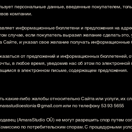
ользует персональные данные, введенные покупателем, тол
ивов компании.
авляет информационные бюллетени и предложения на адре
том случае, если покупатель выразил желание сделать это, 
а Сайте, и указал свое желание получать информационные 
казаться от предложений и информационных бюллетеней, 
чты, в любое время, уведомив нас об этом по электронной 
ащимся в электронном письме, содержащем предложения.
ть какие-либо жалобы относительно Сайта или услуги, их с
marastudioestonia@gmail.com
или по телефону 53 93 5655
одавец (AmaraStudio OÜ) не могут разрешить спор путем со
Комиссию по потребительским спорам. С процедурными усл