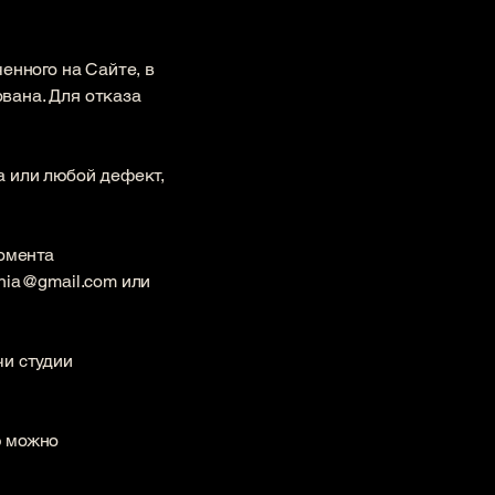
енного на Сайте, в
ована. Для отказа
а или любой дефект,
момента
onia@gmail.com
или
чи студии
ю можно